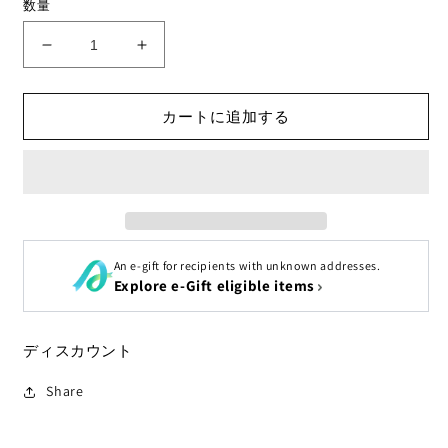
数量
格
ア
ア
ル
ル
ミ
ミ
カートに追加する
ベ
ベ
ー
ー
ス
ス
オ
オ
ベ
ベ
タ
タ
An e-gift for recipients with unknown addresses.
ロ
ロ
Explore e-Gift eligible items
ー
ー
ベ
ベ
ー
ー
ディスカウント
ス
ス
架
架
Share
台
台
投
投