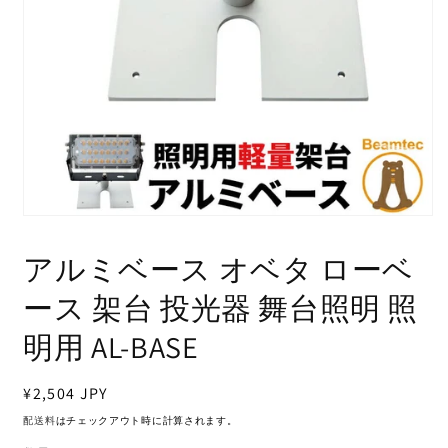
モ
ー
アルミベース オベタ ローベ
ダ
ル
で
ース 架台 投光器 舞台照明 照
メ
デ
明用 AL-BASE
ィ
ア
(1)
通
¥2,504 JPY
を
常
開
配送料
はチェックアウト時に計算されます。
く
価