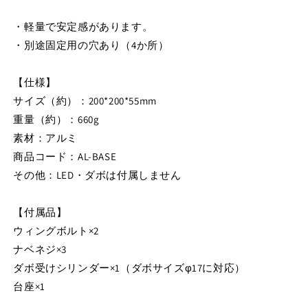
光
光
・軽量で安定感があります。
器
器
舞
舞
・別途固定用の穴あり（4か所）
台
台
照
照
【仕様】
明
明
サイズ（約）：200*200*55mm
照
照
重量（約）：660g
明
明
素材：アルミ
用
用
商品コード：AL-BASE
AL-
AL-
BASE
BASE
その他：LED・ダボは付属しません
の
の
数
数
【付属品】
量
量
ウィングボルト×2
を
を
ナベネジ×3
減
増
ダボ受けシリンダー×1（ダボサイズφ17に対応）
ら
や
台座×1
す
す